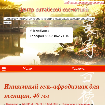
Перейти к основному содержанию
Войти/Зарегистрироваться
Продажа уникальных косметических и оздоравливающих средств из
Китая
г.
Челябинск
Телефон 8 902 862 71 15
Меню
Корзина
Интимный гель-афродизиак для
женщин, 40 мл
»
Каталог
»
АКЦИИ. РАСПРОДАЖИ
»
Женское здоровье
»