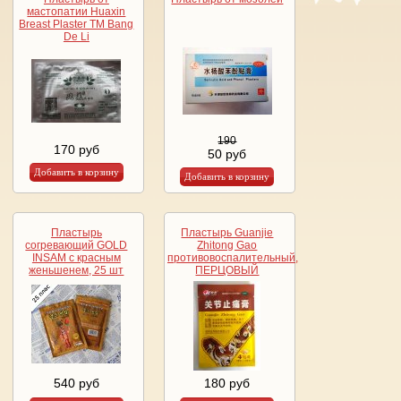
мастопатии Huaxin
Breast Plaster TM Bang
De Li
190
170 руб
50 руб
Пластырь
Пластырь Guanjie
согревающий GOLD
Zhitong Gao
INSAM с красным
противовоспалительный,
женьшенем, 25 шт
ПЕРЦОВЫЙ
540 руб
180 руб