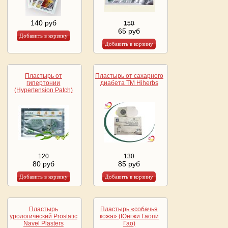
140 руб
150
65 руб
Пластырь от
Пластырь от сахарного
гипертонии
диабета ТМ Hiherbs
(Hypertension Patch)
120
130
80 руб
85 руб
Пластырь
Пластырь «собачья
урологический Prostatic
кожа» (Юнгжи Гаопи
Navel Plasters
Гао)