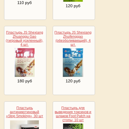
110 руб
120 руб
Пластырь JS Shexiang
Пластырь JS Shexiang
Zhuanggu Gao
Zhuifenggao
(тигровый усиленный),
(обезболивающий), 4
4 шт.
шт.
180 руб
120 руб
Пластырь
Пластырь для
антиникотиновый
выведения токсинов и
«Stop Smoking», 30 шт
шлаков Foot Patch на
стопы, 10 шт