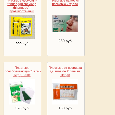
Пластырь мускусный
Пластырь на нос от
"Zhuanggu shexiang
насморка и храпа
zhitonggao" -
противоотечный
250 руб
200 руб
Пластырь
Пластырь от псориаза
обезболивающий''Белый
Quannaide Xinmeisu
Тигр", 10 шт
Tiegao
320 руб
150 руб