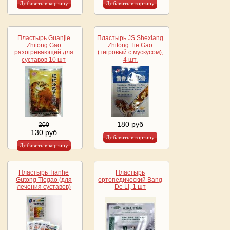
Пластырь Guanjie
Пластырь JS Shexiang
Zhitong Gao
Zhitong Tie Gao
разогревающий для
(тигровый с мускусом),
суставов 10 шт
4 шт.
180 руб
200
130 руб
Пластырь Tianhe
Пластырь
Gutong Tiegao (для
ортопедический Bang
лечения суставов)
De Li, 1 шт