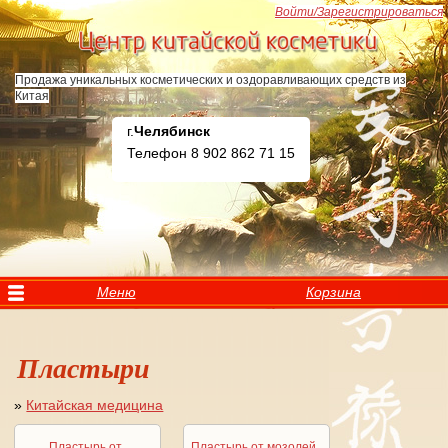
Перейти к основному содержанию
Войти/Зарегистрироваться
Продажа уникальных косметических и оздоравливающих средств из
Китая
г.
Челябинск
Телефон 8 902 862 71 15
Меню
Корзина
Пластыри
»
Китайская медицина
Вы здесь
Пластырь от
Пластырь от мозолей