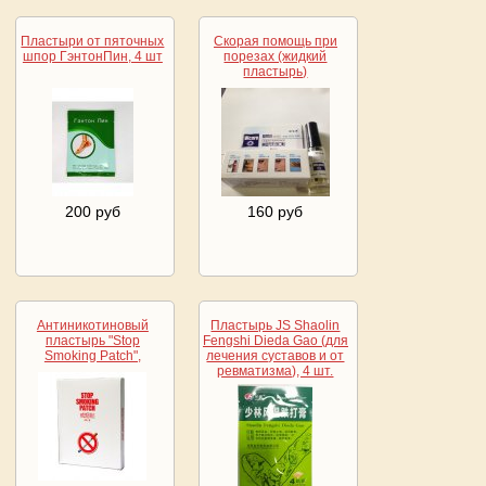
Пластыри от пяточных
Скорая помощь при
шпор ГэнтонПин, 4 шт
порезах (жидкий
пластырь)
200 руб
160 руб
Антиникотиновый
Пластырь JS Shaolin
пластырь "Stop
Fengshi Dieda Gao (для
Smoking Patch",
лечения суставов и от
ревматизма), 4 шт.