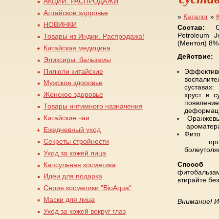
АКЦИИ. РАСПРОДАЖИ
Алтайское здоровье
»
Каталог
»
НОВИНКИ
Вы здесь
Состав:
Cry
Petroleum J
Товары из Индии. Распродажа!
(Ментол) 8%
Китайская медицина
Действие:
Эликсиры, бальзамы
Пилюли китайские
Эффекти
воспалит
Мужское здоровье
суставах:
Женское здоровье
хруст в с
появлени
Товары интимного назначения
деформаци
Китайские чаи
Оранжевы
ароматера
Ежедневный уход
Фито 
Секреты стройности
противо
болеутоля
Уход за кожей лица
Способ 
Капсульная косметика
фитобальза
Идеи для подарка
втирай
Серия косметики "BioAqua"
Маски для лица
Внимание! И
Уход за кожей вокруг глаз