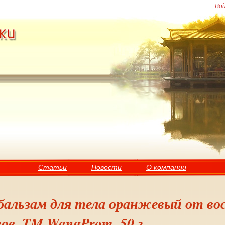
Во
Статьи
Новости
О компании
альзам для тела оранжевый от во
ов, TM WangProm, 50 г