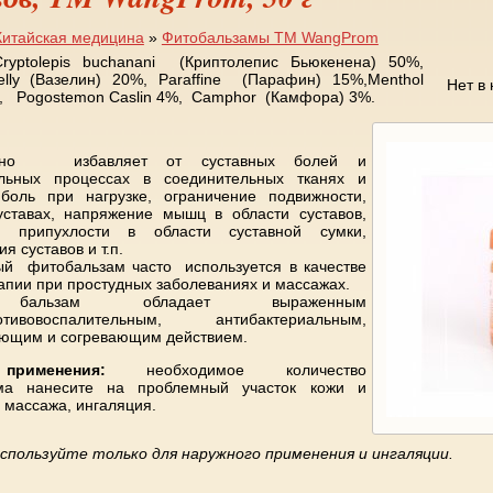
Китайская медицина
»
Фитобальзамы TM WangProm
ptolepis buchanani (Криптолепис Бьюкенена) 50%,
elly (Вазелин) 20%, Paraffine (Парафин) 15%,Menthol
Нет в
, Pogostemon Caslin 4%, Camphor (Камфора) 3%.
вно избавляет от суставных болей и
ельных процессах в соединительных тканях и
 боль при нагрузке, ограничение подвижности,
уставах, напряжение мышц в области суставов,
е припухлости в области суставной сумки,
я суставов и т.п.
й фитобальзам часто используется в качестве
пии при простудных заболеваниях и массажах.
бальзам обладает выраженным
воспалительным, антибактериальным,
ющим и согревающим действием.
применения:
необходимое количество
ма нанесите на проблемный участок кожи и
те без массажа, ингаляция.
спользуйте только для наружного применения и ингаляции.