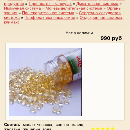
продукция
»
Препараты в капсулах
»
Дыхательная система
»
Вы здесь
Иммунная система
»
Мочевыделительная система
»
Органы
зрения
»
Пищеварительная система
»
Сердечно-сосудистая
система
»
Профилактика онкологиии
»
Эндокринная система,
климакс
Нет в наличии
990 руб
Состав:
масло чеснока, соевое масло,
желатин, глицерин, вода.