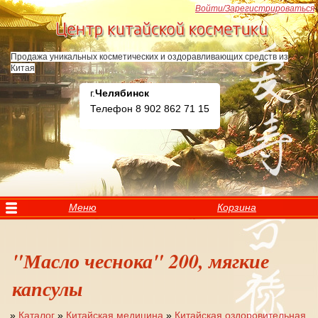
Перейти к основному содержанию
Войти/Зарегистрироваться
Продажа уникальных косметических и оздоравливающих средств из
Китая
г.
Челябинск
Телефон 8 902 862 71 15
Меню
Корзина
"Масло чеснока" 200, мягкие
капсулы
»
Каталог
»
Китайская медицина
»
Китайская оздоровительная