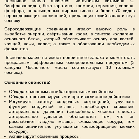
Чесночное масло является источником витамина С,
биофлавоноидов, бета-каротина, кремния, германия, селена,
фосфора, ненасыщенных жирных кислот и более 70 видов
серосодержащих соединений, придающих едкий запах и вкус
чесноку.
Серосодержащие соединения играют важную роль в
выработке энергии, свёртывании крови, в синтезе коллагена,
основного белка, который обеспечивает основу для костей,
хрящей, кожи, волос; а также в образовании необходимых
ферментов.
Чесночное масло не имеет неприятного запаха и может стать
прекрасным, эффективным оздоровительным продуктом (3
капсулы Чесночного масла соответствуют 10 головкам
чеснока).
Основные свойства:
Обладает мощным антибактериальным свойством.
Обладает противовирусным и противоглистным действием.
Регулирует частоту сердечных сокращений, улучшает
функции сердечной мышцы, способствует снижению
артериального давления (способность чеснока снижать
артериальное давление объясняется тем, что он
расслабляет гладкие мышцы, сжимающие сосуды, тем
самым значительно улучшается кровообращение мелких
сосудов).
Активизирует обменные процессы.