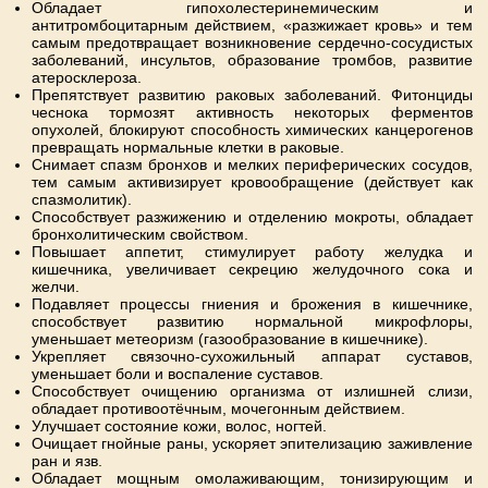
Обладает гипохолестеринемическим и
антитромбоцитарным действием, «разжижает кровь» и тем
самым предотвращает возникновение сердечно-сосудистых
заболеваний, инсультов, образование тромбов, развитие
атеросклероза.
Препятствует развитию раковых заболеваний. Фитонциды
чеснока тормозят активность некоторых ферментов
опухолей, блокируют способность химических канцерогенов
превращать нормальные клетки в раковые.
Снимает спазм бронхов и мелких периферических сосудов,
тем самым активизирует кровообращение (действует как
спазмолитик).
Способствует разжижению и отделению мокроты, обладает
бронхолитическим свойством.
Повышает аппетит, стимулирует работу желудка и
кишечника, увеличивает секрецию желудочного сока и
желчи.
Подавляет процессы гниения и брожения в кишечнике,
способствует развитию нормальной микрофлоры,
уменьшает метеоризм (газообразование в кишечнике).
Укрепляет связочно-сухожильный аппарат суставов,
уменьшает боли и воспаление суставов.
Способствует очищению организма от излишней слизи,
обладает противоотёчным, мочегонным действием.
Улучшает состояние кожи, волос, ногтей.
Очищает гнойные раны, ускоряет эпителизацию заживление
ран и язв.
Обладает мощным омолаживающим, тонизирующим и