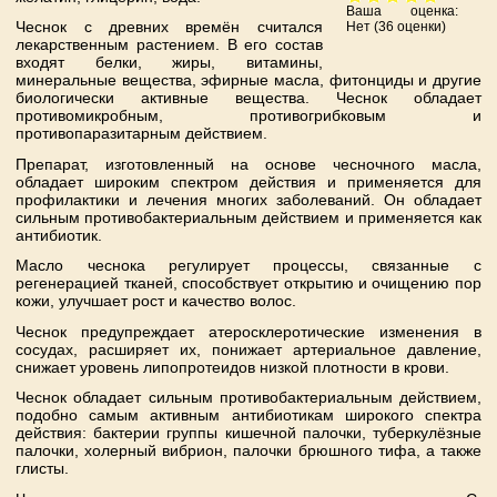
Ваша оценка:
Чеснок с древних времён считался
Нет
(
36
оценки)
лекарственным растением. В его состав
входят белки, жиры, витамины,
минеральные вещества, эфирные масла, фитонциды и другие
биологически активные вещества. Чеснок обладает
противомикробным, противогрибковым и
противопаразитарным действием.
Препарат, изготовленный на основе чесночного масла,
обладает широким спектром действия и применяется для
профилактики и лечения многих заболеваний. Он обладает
сильным противобактериальным действием и применяется как
антибиотик.
Масло чеснока регулирует процессы, связанные с
регенерацией тканей, способствует открытию и очищению пор
кожи, улучшает рост и качество волос.
Чеснок предупреждает атеросклеротические изменения в
сосудах, расширяет их, понижает артериальное давление,
снижает уровень липопротеидов низкой плотности в крови.
Чеснок обладает сильным противобактериальным действием,
подобно самым активным антибиотикам широкого спектра
действия: бактерии группы кишечной палочки, туберкулёзные
палочки, холерный вибрион, палочки брюшного тифа, а также
глисты.