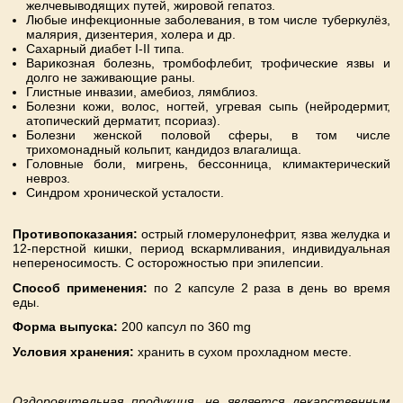
желчевыводящих путей, жировой гепатоз.
Любые инфекционные заболевания, в том числе туберкулёз,
малярия, дизентерия, холера и др.
Сахарный диабет I-II типа.
Варикозная болезнь, тромбофлебит, трофические язвы и
долго не заживающие раны.
Глистные инвазии, амебиоз, лямблиоз.
Болезни кожи, волос, ногтей, угревая сыпь (нейродермит,
атопический дерматит, псориаз).
Болезни женской половой сферы, в том числе
трихомонадный кольпит, кандидоз влагалища.
Головные боли, мигрень, бессонница, климактерический
невроз.
Синдром хронической усталости.
Противопоказания:
острый гломерулонефрит, язва желудка и
12-перстной кишки, период вскармливания, индивидуальная
непереносимость. С осторожностью при эпилепсии.
Способ применения:
по 2 капсуле 2 раза в день во время
еды.
Форма выпуска:
200 капсул по 360 mg
Условия хранения:
хранить в сухом прохладном месте.
Оздоровительная продукция
, не является лекарственным