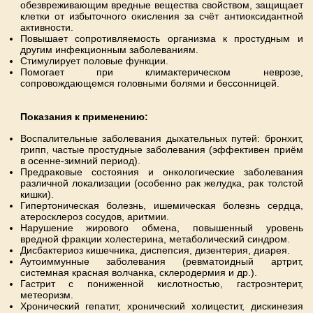
обезвреживающим вредные вещества свойством, защищает
клетки от избыточного окисления за счёт антиоксидантной
активности.
Повышает сопротивляемость организма к простудным и
другим инфекционным заболеваниям.
Стимулирует половые функции.
Помогает при климактерическом неврозе,
сопровождающемся головными болями и бессонницей.
Показания к применению:
Воспалительные заболевания дыхательных путей: бронхит,
грипп, частые простудные заболевания (эффективен приём
в осенне-зимний период).
Предраковые состояния и онкологические заболевания
различной локализации (особенно рак желудка, рак толстой
кишки).
Гипертоническая болезнь, ишемическая болезнь сердца,
атеросклероз сосудов, аритмии.
Нарушение жирового обмена, повышенный уровень
вредной фракции холестерина, метаболический синдром.
Дисбактериоз кишечника, диспепсия, дизентерия, диарея.
Аутоиммунные заболевания (ревматоидный артрит,
системная красная волчанка, склеродермия и др.).
Гастрит с пониженной кислотностью, гастроэнтерит,
метеоризм.
Хронический гепатит, хронический холицестит, дискинезия