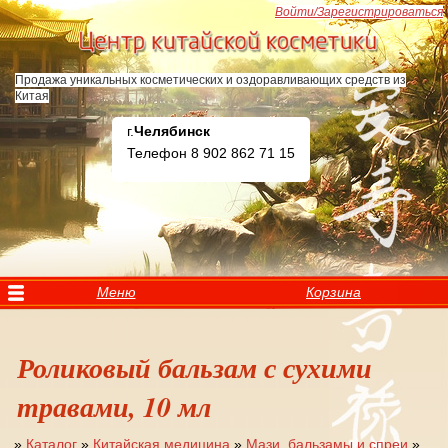
Перейти к основному содержанию
Войти/Зарегистрироваться
Продажа уникальных косметических и оздоравливающих средств из
Китая
г.
Челябинск
Телефон 8 902 862 71 15
Меню
Корзина
Роликовый бальзам с сухими
травами, 10 мл
»
Каталог
»
Китайская медицина
»
Мази, бальзамы и спреи
»