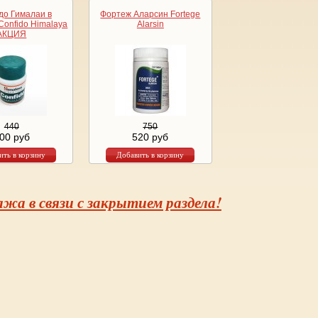
о Гималаи в
Фортеж Аларсин Fortege
Confido Himalaya
Alarsin
АКЦИЯ
440
750
00 руб
520 руб
жа в связи с закрытием раздела!