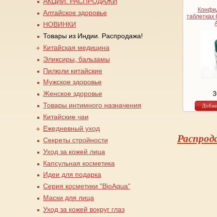
АКЦИИ. РАСПРОДАЖИ
Вы здесь
Конфид
Алтайское здоровье
таблетках 
НОВИНКИ
Товары из Индии. Распродажа!
Китайская медицина
Эликсиры, бальзамы
Пилюли китайские
Мужское здоровье
3
Женское здоровье
Товары интимного назначения
Китайские чаи
Ежедневный уход
Распрода
Секреты стройности
Уход за кожей лица
Капсульная косметика
Идеи для подарка
Серия косметики "BioAqua"
Маски для лица
Уход за кожей вокруг глаз