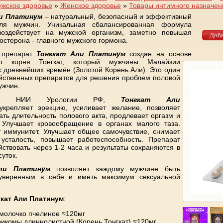
жское здоровье
»
Женское здоровье
»
Товары интимного назначен
и Платинум
– натуральный, безопасный и эффективный
ля мужчин. Уникальная сбалансированная формула
воздействует на мужской организм, заметно повышая
остерона - главного мужского гормона.
 препарат
Тонгкат Али Платинум
создан на основе
ого корня Тонгкат, который мужчины Малайзии
с древнейших времён (Золотой Корень Али). Это один
йственных препаратов для решения проблем половой
ужчин.
ный НИИ Урологии РФ,
Тонгкат Али
крепляет эрекцию, усиливает желание, позволяет
ать длительность полового акта, продлевает оргазм и
. Улучшает кровообращение в органах малого таза.
 иммунитет. Улучшает общее самочувствие, снимает
усталость, повышает работоспособность. Препарат
йствовать через 1-2 часа и результаты сохраняются в
суток.
ли Платинум
позволяет каждому мужчине быть
уверенным в себе и иметь максимум сексуальной
гкат Али Платинум
:
молочко пчелиное ≈120мг
рикомы длиннолистной (Корень Тонгкат) ≈120мг.