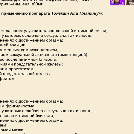
корня женьшеня ≈60мг
к применению
препарата
Тонгкат Али Платинум
:
 желающим улучшить качество своей интимной жизни;
, у которых ослаблена сексуальная активность;
днениях с достижением оргазма;
цией эрекции;
ременным семяизвержением;
нием сексуальной активности (импотенцией);
тью после интимной близости;
аниями предстательной железы;
ским простатитом;
й предстательной железы;
фритом;
.
днениях с достижением оргазма;
им фригидностью;
, у которых ослаблена сексуальная активность;
ю после интимной близости;
днениях с достижением оргазма;
ием;
омой матки;