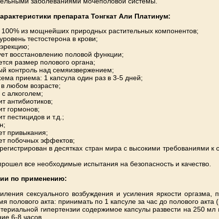
тельными заболеваниями мочеполовой системы.
арактеристики препарата Тонгкат Али Платинум:
а 100% из мощнейших природных растительных компонентов;
уровень тестостерона в крови;
 эрекцию;
ует восстановлению половой функции;
ется размер полового органа;
ый контроль над семяизвержением;
ема приема: 1 капсула один раз в 3-5 дней;
 в любом возрасте;
 с алкоголем;
ит антибиотиков;
ит гормонов;
т пестицидов и т.д.;
н;
ет привыкания;
ет побочных эффектов;
арегистрирован в десятках стран мира с высокими требованиями к
прошел все необходимые испытания на безопасность и качество.
ции
по применению:
иления сексуального возбуждения и усиления яркости оргазма,
мя полового акта: принимать по 1 капсуле за час до полового акта 
териальной гипертензии содержимое капсулы развести на 250 мл 
ние 6-8 часов.