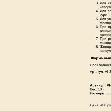
Для с
капсул
Для по
курс —
Для ув
месяце
При п
рекоме
препар
При р
месяце
Женщи
капсул
Форма вып
Срок годност
Артикул: VI-
Артикул:
VI
Вес:
10 г
Размеры:
8.
Цена
: 400 р