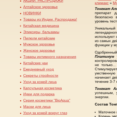
АКЦИИ. РАСПРОДАЖИ
климакс
»
Му
Вы здесь
Алтайское здоровье
Тонгкат Ал
препарат д
НОВИНКИ
безопасно 
Товары из Индии. Распродажа!
уровень тест
Китайская медицина
Уникальный
Эликсиры, бальзамы
легендарн
используют 
Пилюли китайские
из самых де
Мужское здоровье
функции у м
Женское здоровье
Одобрен
Платинум
у
Товары интимного назначения
контролиров
Китайские чаи
не только..
Стимулирует
Ежедневный уход
умственную 
Секреты стройности
начинает де
течение 3-7 
Уход за кожей лица
Капсульная косметика
Тонгкат А
успешным, 
Идеи для подарка
энергии.
Серия косметики "BioAqua"
Состав Тон
Маски для лица
Маточное 
Уход за кожей вокруг глаз
Корень эв