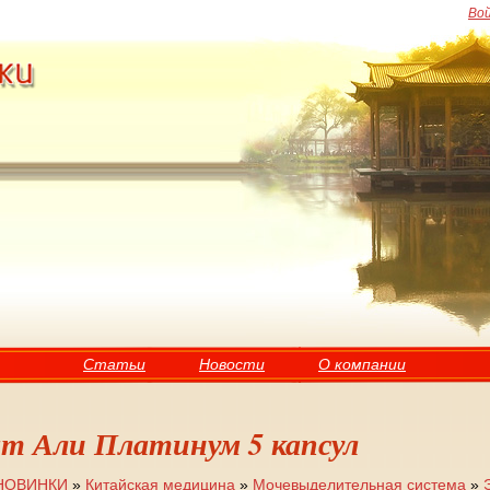
Во
Статьи
Новости
О компании
ат Али Платинум 5 капсул
НОВИНКИ
»
Китайская медицина
»
Мочевыделительная система
»