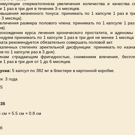
тимуляции сперматогенеза увеличения количества и качества 
е 1 раз в три дня в течение 3-х месяцев.
вышения жизненного тонуса: принимать по 1 капсуле 1 раз в т
 3 месяца).
еличения размера полового члена: принимать по 1 капсуле 1 раз 
в).
рохождении курса лечения хронического простатита, и аденомы 
ндуем принимать по 1 капсуле 1 раз в три дня не менее 1 месяца
ата рекомендуется обязательно совершать половой акт.
азличных степенях эректильной дисфункции: принимать по назна
в по 1 капсуле раз в 3 дня).
нам страдающим фригидностью, снижением влечения, беспл
е 1 раз в три дня от 1 до 6 месяцев.
уска:
5 капсул по 382 мг в блистере в картонной коробке.
и: 3 года
35
-35
5 см × 5.5 см × 0.8 см
уб