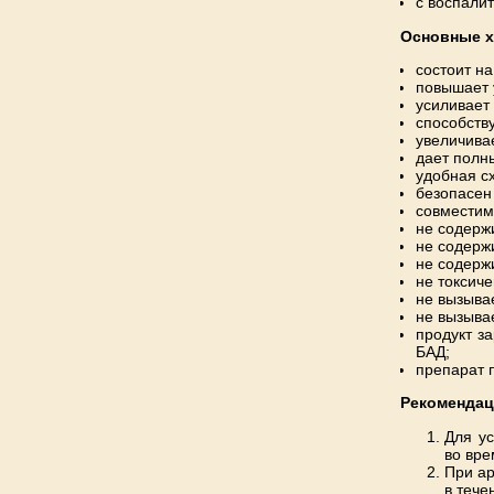
с воспали
Основные х
состоит н
повышает 
усиливает
способств
увеличива
дает полн
удобная сх
безопасен
совместим
не содерж
не содерж
не содержи
не токсиче
не вызыва
не вызыва
продукт з
БАД;
препарат 
Рекоменда
Для ус
во вре
При ар
в тече