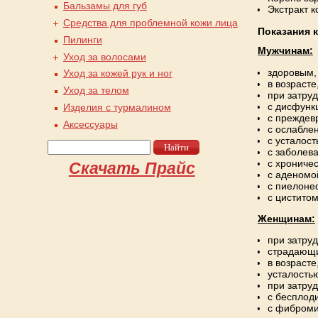
Бальзамы для губ
Экстракт 
Средства для проблемной кожи лица
Показания 
Пилинги
Мужчинам:
Уход за волосами
здоровым,
Уход за кожей рук и ног
в возрасте
Уход за телом
при затру
с дисфунк
Изделия с турмалином
с преждев
Аксессуары
с ослабле
с усталос
Найти
с заболев
Форма поиска
с хрониче
Скачать Прайс
с аденомо
с пиелоне
с циститом
Женщинам:
при затру
страдающ
в возрасте
усталость
при затру
с бесплод
с фиброми