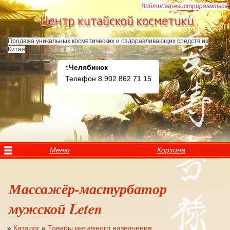
Перейти к основному содержанию
Войти/Зарегистрироваться
Продажа уникальных косметических и оздоравливающих средств из
Китая
г.
Челябинск
Телефон 8 902 862 71 15
Меню
Корзина
Массажёр-мастурбатор
мужской Leten
»
Каталог
»
Товары интимного назначения