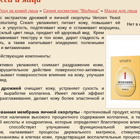
Уход за кожей лица
»
Серия косметики "BioAqua"
»
Маски для лица
с экстрактом дрожжей и яичной скорлупы Venzen Yeast
isturising Cream увлажняет, питает кожу, повышает её
Нет в
ь и упругость, подтягивает кожу и сглаживает морщины,
усклый цвет лица, придает ей здоровый вид. Крем
авнивает текстуру и тон кожи, дарит гладкость и
сть, а также напитывает эпидермис полезными
и витаминами.
ействующие компоненты:
тивно увлажняет, снимает раздражение кожи,
зрушительное действие поверхностно-активных
азывает поверхностное влияние на кожу, улучшая
вид.
 дрожжей
очищает кожу, устраняет сухость и
ет выработке коллагена. Имеет легкий эффект
разглаживания, делает кожу более эластичной и
ванная мембрана яичной скорлупы
- протеиновый продукт, кот
ется наличием высокого процентного содержания коллагена, а т
й кислоты и хондроитина, которые определяют благотворное вли
 способствует улучшению функциональной активно
ов, налаживает процессы дермального матрикса, стимулир
ханизмы в клетках кожи, предотвращая воспалительные процес