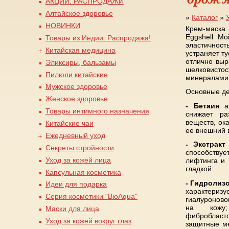
АКЦИИ. РАСПРОДАЖИ
Алтайское здоровье
»
Каталог
»
НОВИНКИ
Вы здесь
Крем-маска 
Eggshell Mo
Товары из Индии. Распродажа!
эластичност
Китайская медицина
устраняет т
отлично выр
Эликсиры, бальзамы
шелковисто
Пилюли китайские
минералами 
Мужское здоровье
Основные д
Женское здоровье
- Бетаин
ак
Товары интимного назначения
снижает ра
веществ, ок
Китайские чаи
ее внешний 
Ежедневный уход
- Экстракт
Секреты стройности
способству
Уход за кожей лица
лифтинга и 
гладкой.
Капсульная косметика
-
Гидролизо
Идеи для подарка
характеризу
Серия косметики "BioAqua"
гиалуроново
на кожу;
Маски для лица
фибробласт
Уход за кожей вокруг глаз
защитные ме