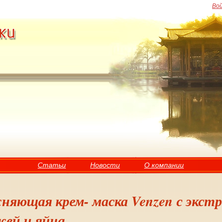
Во
Статьи
Новости
О компании
няющая крем- маска Venzen с экст
ей и яйца