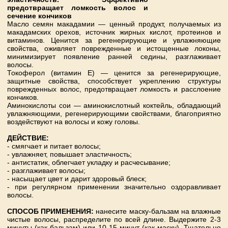
предотвращает ломкость волос и
сечение кончиков
Масло семян макадамии — ценный продукт, получаемых из
макадамских орехов, источник жирных кислот, протеинов и
витаминов. Ценится за регенерирующие и увлажняющие
свойства, оживляет поврежденные и истощенные локоны,
минимизирует появление ранней седины, разглаживает
волосы.
Токоферол (витамин Е) — ценится за регенерирующие,
защитные свойства, способствует укреплению структуры
поврежденных волос, предотвращает ломкость и расслоение
кончиков.
Аминокислоты сои — аминокислотный коктейль, обладающий
увлажняющими, регенерирующими свойствами, благоприятно
воздействуют на волосы и кожу головы.
ДЕЙСТВИЕ:
- смягчает и питает волосы;
- увлажняет, повышает эластичность;
- антистатик, облегчает укладку и расчесывание;
- разглаживает волосы;
- насыщает цвет и дарит здоровый блеск;
- при регулярном применении значительно оздоравливает
волосы.
СПОСОБ ПРИМЕНЕНИЯ:
нанесите маску-бальзам на влажные
чистые волосы, распределите по всей длине. Выдержите 2-3
минуты (как бальзам) или 10-15 минут (как маску). Тщательно