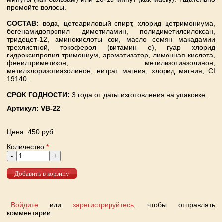
промойте волосы.
СОСТАВ:
вода, цетеариловый спирт, хлорид цетримониума,
бегенамидопропил диметиламин, полидиметилсилоксан,
тридецет-12, аминокислоты сои, масло семян макадамии
трехлистной, токоферол (витамин е), гуар хлорид
гидроксипропил тримониум, ароматизатор, лимонная кислота,
фенилтриметикон, метилизотиазолинон,
метилхлоризотиазолинон, нитрат магния, хлорид магния, CI
19140.
СРОК ГОДНОСТИ:
3 года
от даты изготовления на упаковке.
Артикул:
VB-22
Цена
: 450 руб
Количество
*
Войдите
или
зарегистрируйтесь
, чтобы отправлять
комментарии