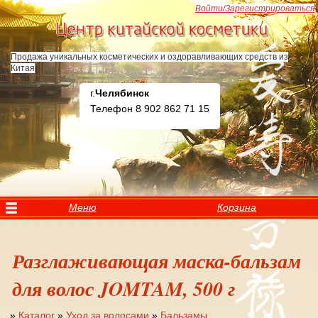
Перейти к основному содержанию
Войти/Зарегистрироваться
Продажа уникальных косметических и оздоравливающих средств из
Китая
г.
Челябинск
Телефон 8 902 862 71 15
Меню
Корзина
Разглаживающая маска-бальзам
для волос JOMTAM, 500 г
»
Каталог
»
Уход за волосами
»
Бальзамы