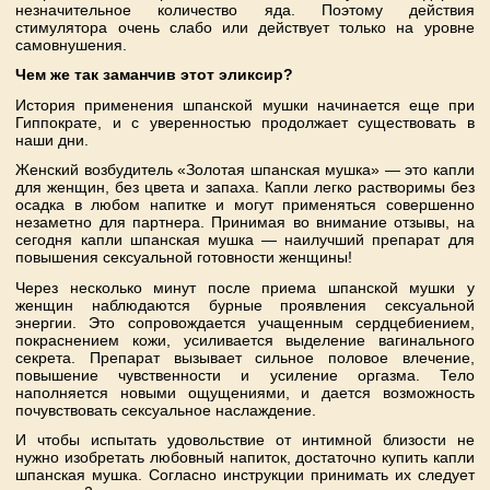
незначительное количество яда. Поэтому действия
стимулятора очень слабо или действует только на уровне
самовнушения.
Чем же так заманчив этот эликсир?
История применения шпанской мушки начинается еще при
Гиппократе, и с уверенностью продолжает существовать в
наши дни.
Женский возбудитель «Золотая шпанская мушка» — это капли
для женщин, без цвета и запаха. Капли легко растворимы без
осадка в любом напитке и могут применяться совершенно
незаметно для партнера. Принимая во внимание отзывы, на
сегодня капли шпанская мушка — наилучший препарат для
повышения сексуальной готовности женщины!
Через несколько минут после приема шпанской мушки у
женщин наблюдаются бурные проявления сексуальной
энергии. Это сопровождается учащенным сердцебиением,
покраснением кожи, усиливается выделение вагинального
секрета. Препарат вызывает сильное половое влечение,
повышение чувственности и усиление оргазма. Тело
наполняется новыми ощущениями, и дается возможность
почувствовать сексуальное наслаждение.
И чтобы испытать удовольствие от интимной близости не
нужно изобретать любовный напиток, достаточно купить капли
шпанская мушка. Согласно инструкции принимать их следует