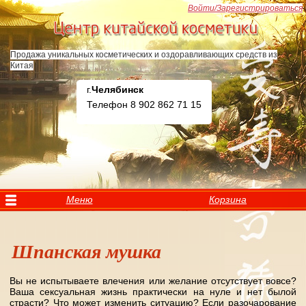
Перейти к основному содержанию
Войти/Зарегистрироваться
Продажа уникальных косметических и оздоравливающих средств из
Китая
г.
Челябинск
Телефон 8 902 862 71 15
Меню
Корзина
Шпанская мушка
Вы не испытываете влечения или желание отсутствует вовсе?
Вы здесь
Ваша сексуальная жизнь практически на нуле и нет былой
страсти? Что может изменить ситуацию? Если разочарование