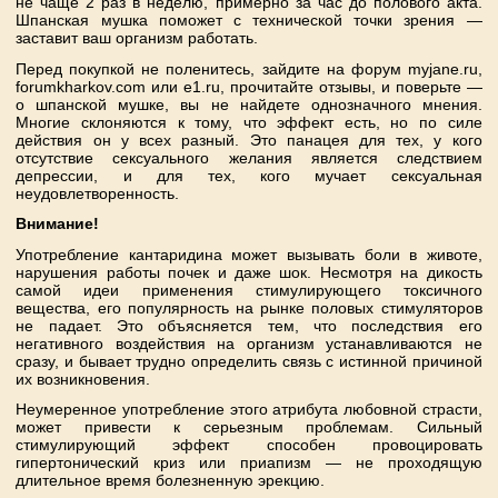
не чаще 2 раз в неделю, примерно за час до полового акта.
Шпанская мушка поможет с технической точки зрения —
заставит ваш организм работать.
Перед покупкой не поленитесь, зайдите на форум myjane.ru,
forumkharkov.com или e1.ru, прочитайте отзывы, и поверьте —
о шпанской мушке, вы не найдете однозначного мнения.
Многие склоняются к тому, что эффект есть, но по силе
действия он у всех разный. Это панацея для тех, у кого
отсутствие сексуального желания является следствием
депрессии, и для тех, кого мучает сексуальная
неудовлетворенность.
Внимание!
Употребление кантаридина может вызывать боли в животе,
нарушения работы почек и даже шок. Несмотря на дикость
самой идеи применения стимулирующего токсичного
вещества, его популярность на рынке половых стимуляторов
не падает. Это объясняется тем, что последствия его
негативного воздействия на организм устанавливаются не
сразу, и бывает трудно определить связь с истинной причиной
их возникновения.
Неумеренное употребление этого атрибута любовной страсти,
может привести к серьезным проблемам. Сильный
стимулирующий эффект способен провоцировать
гипертонический криз или приапизм — не проходящую
длительное время болезненную эрекцию.