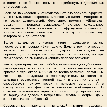
затягивает все больше, возможно, прибегнуть к древним как
мир рецептам.
Если от психологов и сексологов нет ожидаемого эффекта,
может быть стоит попробовать любовную химию. Настроиться
на волну удовольствий, бесспорно, поможет «Шпанская
мушка» — препарат вызывающий сильное сексуальное
возбуждение. Свое название этот афродизиак получил от
золотисто-зеленого жучка (см. фото внизу), на основе яда
которого он и приготовлен.
Более детальное описание этого насекомого можно
посмотреть в проекте «Википедия». Дело в том, что кровь и
железы этого насекомого содержат кантаридин —
поражающий нервную систему ядовитое вещество, но при
этом способное вызывать и усилить половое влечение.
Кантаридин представляет собой кристаллическую субстанцию,
растворяемую в жирах и маслах. Он очень токсичен, и при
приеме внутрь около 40-80 мг вещества возможен летальный
исход. При попадании в мочеиспускательный канал, он
вызывает воспаление нежной ткани внутренних стенок и
способствует притоку крови к половым органам. А в
совокупности эти факторы и вызывают возбуждение. По
отзывам поклонников горячих страстей, вкус препаратов с
кантаридином довольно неприятный, жгучий и острый, да и
запах весьма своеобразный.
Современные варианты шпанской мушки содержат