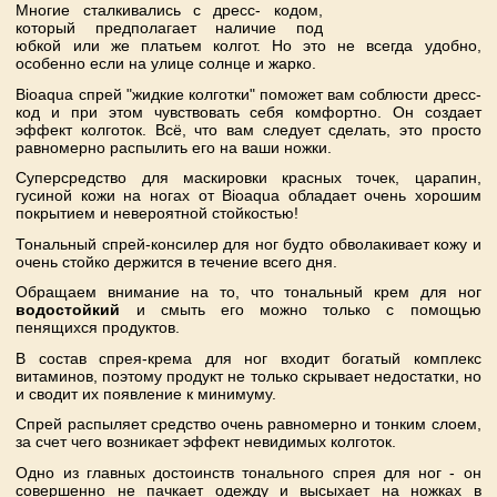
Многие сталкивались с дресс- кодом,
который предполагает наличие под
юбкой или же платьем колгот. Но это не всегда удобно,
особенно если на улице солнце и жарко.
Bioaqua спрей "жидкие колготки" поможет вам соблюсти дресс-
код и при этом чувствовать себя комфортно. Он создает
эффект колготок. Всё, что вам следует сделать, это просто
равномерно распылить его на ваши ножки.
Суперсредство для маскировки красных точек, царапин,
гусиной кожи на ногах от Bioaqua обладает очень хорошим
покрытием и невероятной стойкостью!
Тональный спрей-консилер для ног будто обволакивает кожу и
очень стойко держится в течение всего дня.
Обращаем внимание на то, что тональный крем для ног
водостойкий
и смыть его можно только с помощью
пенящихся продуктов.
В состав спрея-крема для ног входит богатый комплекс
витаминов, поэтому продукт не только скрывает недостатки, но
и сводит их появление к минимуму.
Спрей распыляет средство очень равномерно и тонким слоем,
за счет чего возникает эффект невидимых колготок.
Одно из главных достоинств тонального спрея для ног - он
совершенно не пачкает одежду и высыхает на ножках в