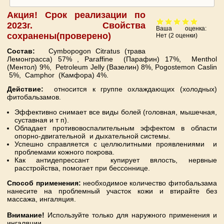
Акция! Срок реализации по
2023г. Свойства
Ваша оценка:
сохранены(проверено)
Нет
(
2
оценки)
Состав:
Сymbopogon Сitratus (трава
Лемонграсса) 57% , Paraffine (Парафин) 17%, Menthol
(Ментол) 9%, Petroleum Jelly (Вазелин) 8%, Pogostemon Caslin
5%, Camphor (Камфора) 4%.
Действие:
относится к группе охлаждающих (холодных)
фитобальзамов.
Эффективно снимает все виды болей (головная, мышечная,
суставная и т п).
Обладает противовоспалительным эффектом в области
опорно-двигательной и дыхательной системы.
Успешно справляется с целлюлитными проявлениями и
проблемами кожного покрова.
Как антидепрессант купирует вялость, нервные
расстройства, помогает при бессоннице.
Способ применения:
необходимое количество фитобальзама
нанесите на проблемный участок кожи и втирайте без
массажа, ингаляция.
Внимание!
Используйте только для наружного применения и
ингаляции.