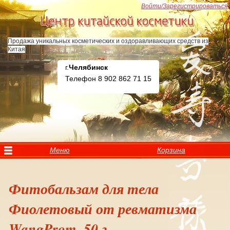
Перейти к основному содержанию
Войти/Зарегистрироваться
Продажа уникальных косметических и оздоравливающих средств из
Китая
г.
Челябинск
Телефон 8 902 862 71 15
Меню
Корзина
Фитобальзам для тела
Фиолетовый от ревматизма
WangProm, 50 г,