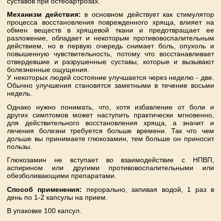
суставов при остеоартрозах.
Механизм действия:
в основном действует как стимулятор
процесса восстановления поврежденного хряща, влияет на
обмен веществ в хрящевой ткани и предотвращает ее
разложение, обладает и некоторым противовоспалительным
действием, но в первую очередь снимает боль, опухоль и
повышенную чувствительность, потому что восстанавливает
отвердевшие и разрушенные суставы, которые и вызывают
болезненные ощущения.
У некоторых людей состояние улучшается через неделю - две.
Обычно улучшения становятся заметными в течение восьми
недель.
Однако нужно понимать, что, хотя избавление от боли и
других симптомов может наступить практически мгновенно,
для действительного восстановления хряща, а значит и
лечения болезни требуется больше времени. Так что чем
дольше вы принимаете глюкозамин, тем больше он приносит
пользы.
Глюкозамин не вступает во взаимодействие с НПВП,
аспирином или другими противовоспалительными или
обезболивающими препаратами.
Способ применения:
перорально, запивая водой, 1 раз в
день по 1-2 капсулы на прием.
В упаковке 100 капсул.