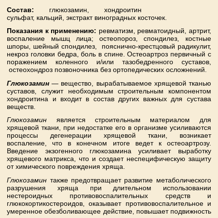
Состав:
глюкозамин, хондроитин
сульфат, кальций, экстракт виноградных косточек.
Показания к применению:
ревматизм, ревматоидный, артрит,
воспаление мышц лица; остеопороз, спондилез, костные
шпоры, шейный спондилез, пояснично-крестцовый радикулит,
некроз головки бедра, боль в спине. Остеоартроз первичный с
поражением коленного и/или тазобедренного суставов,
остеохондроз позвоночника без ортопедических осложнений.
Глюкозамин
— вещество, вырабатываемое хрящевой тканью
суставов, служит необходимым строительным компонентом
хондроитина и входит в состав других важных для сустава
веществ.
Глюкозамин
является строительным материалом для
хрящевой ткани, при недостатке его в организме усиливаются
процессы дегенерации хрящевой ткани, возникает
воспаление, что в конечном итоге ведет к остеоартрозу.
Введение экзогенного глюкозамина усиливает выработку
хрящевого матрикса, что и создает неспецифическую защиту
от химического повреждения хряща.
Глюкозамин
также предотвращает развитие метаболического
разрушения хряща при длительном использовании
нестероидных противовоспалительных средств и
глюкокортикостероидов, оказывает противовоспалительное и
умеренное обезболивающее действие, повышает подвижность