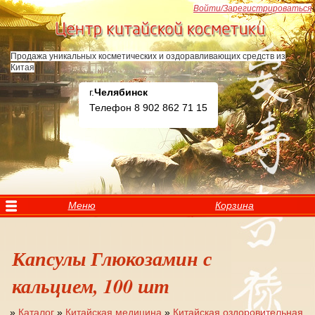
Перейти к основному содержанию
Войти/Зарегистрироваться
Продажа уникальных косметических и оздоравливающих средств из
Китая
г.
Челябинск
Телефон 8 902 862 71 15
Меню
Корзина
Капсулы Глюкозамин с
кальцием, 100 шт
»
Каталог
»
Китайская медицина
»
Китайская оздоровительная