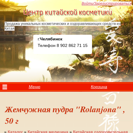
Перейти к основному содержанию
Войти/Зарегистрироваться
Продажа уникальных косметических и оздоравливающих средств из
Китая
г.
Челябинск
Телефон 8 902 862 71 15
Меню
Корзина
Жемчужная пудра "Rolanjona" ,
50 г
»
Каталог
»
Китайская медицина
»
Китайская оздоровительная