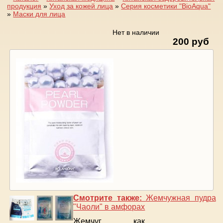
продукция
»
Уход за кожей лица
»
Серия косметики "BioAqua"
Вы здесь
»
Маски для лица
Нет в наличии
200 руб
Смотрите также:
Жемчужная пудра
"Чаоли" в амфорах
Жемчуг как