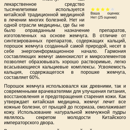
лекарственное средство
тысячелетиями используется
Ваша оценка:
китайской традиционной медициной
Нет
(
25
оценки)
в лечении многих болезней. Нет ни
одной отрасли медицины, где бы не
было оправданным назначение препаратов,
изготовленных на основе жемчуга. В отличие от
синтезированных препаратов, содержащих кальций,
порошок жемчуга созданный самой природой, несет в
себе энергоинформационное начало. Гармония
составляющих жемчуг аминокислот и микроэлементов
позволяет образовывать хорошо растворимые, легко
всасывающиеся кальциевые комплексы. Усвояемость
кальция, содержащегося в порошке жемчуга,
составляет 60%.
Порошок жемчуга использовался как древними, так и
современными врачевателями для улучшения питания,
восстановления и предотвращения старения кожи. Как
утверждает китайская медицина, жемчуг лечит все
кожные болезни, от прыщей до псориаза, омолаживает
кожу. Использование натуральной жемчужной пудры
являлось секретом молодости Китайского
императорского двора.