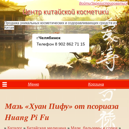
Перейти к основному содержанию
Войти/Зарегистрироваться
Продажа уникальных косметических и оздоравливающих средств из
Китая
г.
Челябинск
Телефон 8 902 862 71 15
Меню
Корзина
Мазь «Хуан Пифу» от псориаза
Huang Pi Fu
»
Каталог
»
Китайская медицина
»
Мази, бальзамы и спреи
»