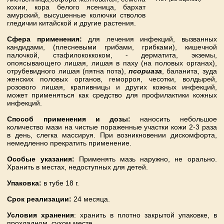
кохии, кора белого ясеница, бархат
амурский, высушенные колючки стволов
гледичии китайской и другие растения.
Сфера применения:
для лечения инфекций, вызванных
кандидами, (плесневыми грибами, грибками), кишечной
палочкой, стафилококкоком, - дерматита, экземы,
опоясывающего лишая, лишая в паху (на половых органах),
отрубевидного лишая (пятна пота),
псориаза
, баланита, зуда
женских половых органов, геморроя, чесотки, волдырей,
розового лишая, крапивницы и других кожных инфекций,
может применяться как средство для профилактики кожных
инфекций.
Способ применения и дозы:
наносить небольшое
количество мази на чистые пораженные участки кожи 2-3 раза
в день, слегка массируя. При возникновении дискомфорта,
немедленно прекратить применение.
Особые указания:
Применять мазь наружно, не орально.
Хранить в местах, недоступных для детей.
Упаковка:
в тубе 18 г.
Срок реализации:
24 месяца.
Условия хранения
: хранить в плотно закрытой упаковке, в
прохладном, сухом месте.