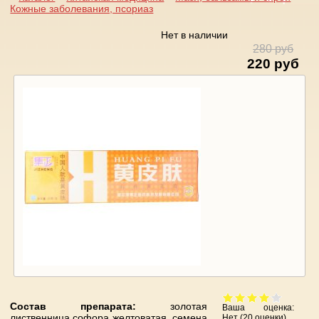
Кожные заболевания, псориаз
Вы здесь
Нет в наличии
280 руб
220 руб
Состав препарата:
золотая
Ваша оценка:
лиственница,софора желтоватая, семена
Нет
(
20
оценки)