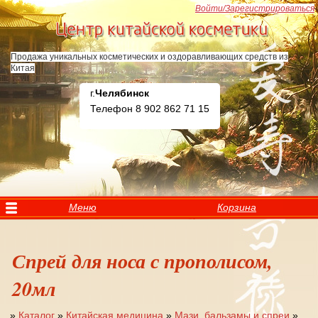
Перейти к основному содержанию
Войти/Зарегистрироваться
Продажа уникальных косметических и оздоравливающих средств из
Китая
г.
Челябинск
Телефон 8 902 862 71 15
Меню
Корзина
Спрей для носа с прополисом,
20мл
»
Каталог
»
Китайская медицина
»
Мази, бальзамы и спреи
»