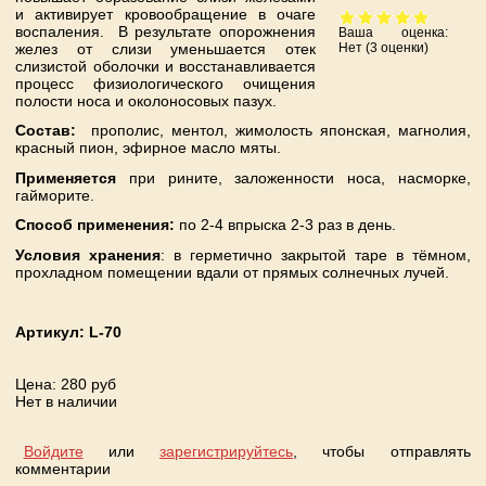
и активирует кровообращение в очаге
воспаления. В результате опорожнения
Ваша оценка:
желез от слизи уменьшается отек
Нет
(
3
оценки)
слизистой оболочки и восстанавливается
процесс физиологического очищения
полости носа и околоносовых пазух.
Состав:
прополис, ментол, жимолость японская, магнолия,
красный пион, эфирное масло мяты.
Применяется
при рините, заложенности носа, насморке,
гайморите.
Способ применения:
по 2-4 впрыска 2-3 раз в день.
Условия хранения
: в герметично закрытой таре в тёмном,
прохладном помещении вдали от прямых солнечных лучей.
Артикул:
L-70
Цена
: 280 руб
Нет в наличии
Войдите
или
зарегистрируйтесь
, чтобы отправлять
комментарии