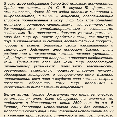
В соке
алоэ
содержится более 200 полезных компонентов.
Среди них витамины (A, C, E, группы B), ферменты,
аминокислоты, более 30-ти видов полезных минералов и
микроэлементов, лигнины – вещества, обеспечивающие
глубокое проникновение в кожу, и др. Сок алоэ обладает
мощными противовоспалительными, антисептическими,
бактерицидными, антибактериальными и очищающими
свойствами. Это позволяет с большим успехом применять
алоэ для лица при таких проблемах кожи, как прыщи и
другие гнойничковые высыпания, воспалительные процессы,
псориаз и экзема. Благодаря своим успокаивающим и
смягчающим действиям алоэ помогает быстро снять
раздражение и покраснение кожного покрова, устранить
зуд, и другие проявления аллергии, и признаки раздраженной
кожи. Применение алоэ для кожи лица способствует
интенсивному увлажнению, повышению эластичности,
регенерации, замедлению процессов старения, лучшему
обогащению кислородом, и оздоровлению кожи. Быстрое
проникновение сока алоэ в глубокие слои кожного покрова
позволяет обогатить кожу лица полезными и
необходимыми питательными веществами.
Белая глина.
Первое доказательство терапевтического
использования глин, было обнаружено на глиняных же
табличках в Месопотамии, около 2500 лет до н.э. В
Египте, Клеопатра использовала глину для сохранения
молодости своего лица. Врачи фараонов использовали глину
в качестве противовоспалительного и антисептического