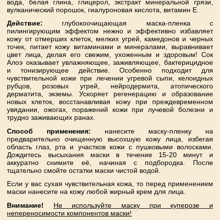
вода, белая глина, глицерол, экстракт минеральной грязи,
вулканический порошок, гиалуроновая кислота, витамин Е.
Действие:
глубокоочищающая маска-пленка с
пилингирующим эффектом нежно и эффективно избавляет
кожу от отмерших клеток, мелких угрей, камедонов и черных
точек, питает кожу витаминами и минералами, выравнивает
цвет лица, делая его свежим, ухоженным и здоровым! Сок
Алоэ оказывает увлажняющее, заживляющее, бактерицидное
и тонизирующее действие. Особенно подходит для
чувствительной кожи при лечении угревой сыпи, келоидных
рубцов, розовых угрей, нейродермита, атопического
дерматита, экземы. Ускоряет регенерацию и образование
новых клеток, восстанавливая кожу при преждевременном
увядании, ожогах, поражений кожи при лучевой болезни и
трудно заживающих ранах.
Способ применения:
нанесите маску-пленку на
предварительно очищенную высохшую кожу лица, избегая
область глаз, рта и участков кожи с пушковыми волосками.
Дождитесь высыхания маски в течение 15-20 минут и
аккуратно снимите её, начиная с подбородка. После
тщательно смойте остатки маски чистой водой.
Если у вас сухая чувствительная кожа, то перед применением
маски нанесите на кожу любой жирный крем для лица.
Внимание!
Не используйте маску при куперозе и
непереносимости компонентов маски!