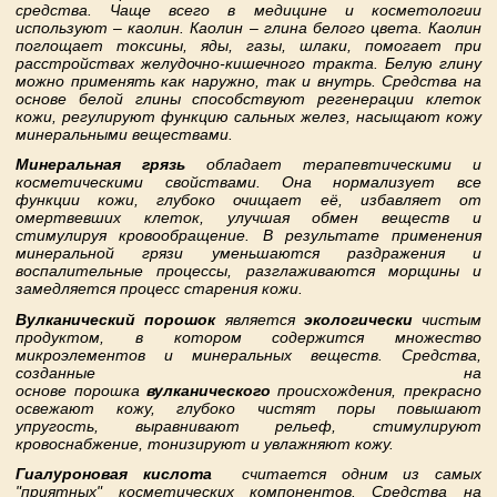
средства. Чаще всего в медицине и косметологии
используют – каолин. Каолин – глина белого цвета. Каолин
поглощает токсины, яды, газы, шлаки, помогает при
расстройствах желудочно-кишечного тракта. Белую глину
можно применять как наружно, так и внутрь. Средства на
основе белой глины способствуют регенерации клеток
кожи, регулируют функцию сальных желез, насыщают кожу
минеральными веществами.
Минеральная грязь
обладает терапевтическими и
косметическими свойствами. Она нормализует все
функции кожи, глубоко очищает её, избавляет от
омертвевших клеток, улучшая обмен веществ и
стимулируя кровообращение. В результате применения
минеральной грязи уменьшаются раздражения и
воспалительные процессы, разглаживаются морщины и
замедляется процесс старения кожи.
Вулканический порошок
является
экологически
чистым
продуктом, в котором содержится множество
микроэлементов и минеральных веществ. Средства,
созданные на
основе порошка
вулканического
происхождения, прекрасно
освежают кожу, глубоко чистят поры повышают
упругость, выравнивают рельеф, стимулируют
кровоснабжение, тонизируют и увлажняют кожу.
Гиалуроновая кислота
считается одним из самых
"приятных" косметических компонентов. Средства на