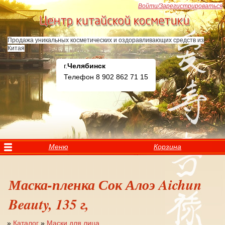
Перейти к основному содержанию
Войти/Зарегистрироваться
Продажа уникальных косметических и оздоравливающих средств из
Китая
г.
Челябинск
Телефон 8 902 862 71 15
Меню
Корзина
Маска-пленка Сок Алоэ Aichun
Beauty, 135 г,
»
Каталог
»
Маски для лица