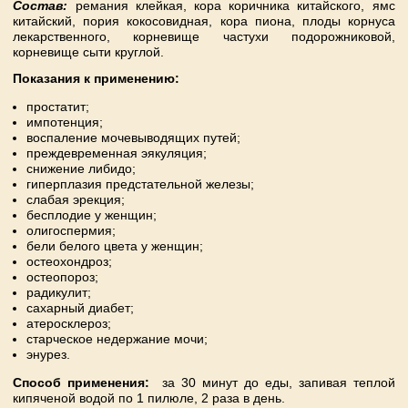
Состав:
ремания клейкая, кора коричника китайского, ямс
китайский, пория кокосовидная, кора пиона, плоды корнуса
лекарственного, корневище частухи подорожниковой,
корневище сыти круглой.
Показания к применению:
простатит;
импотенция;
воспаление мочевыводящих путей;
преждевременная эякуляция;
снижение либидо;
гиперплазия предстательной железы;
слабая эрекция;
бесплодие у женщин;
олигоспермия;
бели белого цвета у женщин;
остеохондроз;
остеопороз;
радикулит;
сахарный диабет;
атеросклероз;
старческое недержание мочи;
энурез.
Способ применения:
за 30 минут до еды, запивая теплой
кипяченой водой по 1 пилюле, 2 раза в день.