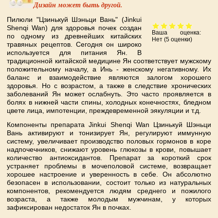
Дизайн может быть другой.
Пилюли "Цзинькуй Шэньци Вань" (Jinkui
Shenqi Wan) для здоровья почек создан
Ваша оценка:
по одному из древнейших китайских
Нет
(
5
оценки)
травяных рецептов. Сегодня он широко
используется для питания Ян. В
традиционной китайской медицине Ян соответствует мужскому
положительному началу, а Инь - женскому негативному. Их
баланс и взаимодействие являются залогом хорошего
здоровья. Но с возрастом, а также в следствие хронических
заболеваний Ян может ослабнуть. Это часто проявляется в
болях в нижней части спины, холодных конечностях, бледном
цвете лица, импотенции, преждевременной эякуляции и т.д.
Компоненты препарата Jinkui Shenqi Wan Цзинькуй Шэньци
Вань активируют и тонизирует Ян, регулируют иммунную
систему, увеличивает производство половых гормонов в коре
надпочечников, снижают уровень глюкозы в крови, повышает
количество антиоксидантов. Препарат за короткий срок
устраняет проблемы в мочеполовой системе, возвращает
хорошее настроение и уверенность в себе. Он абсолютно
безопасен в использовании, состоит только из натуральных
компонентов, рекомендуется людям среднего и пожилого
возраста, а также молодым мужчинам, у которых
зафиксирован недостаток Ян в почках.