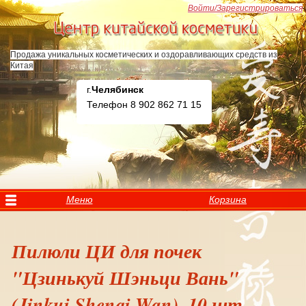
Перейти к основному содержанию
Войти/Зарегистрироваться
Продажа уникальных косметических и оздоравливающих средств из
Китая
г.
Челябинск
Телефон 8 902 862 71 15
Меню
Корзина
Пилюли ЦИ для почек
"Цзинькуй Шэньци Вань"
(Jinkui Shenqi Wan), 10 шт