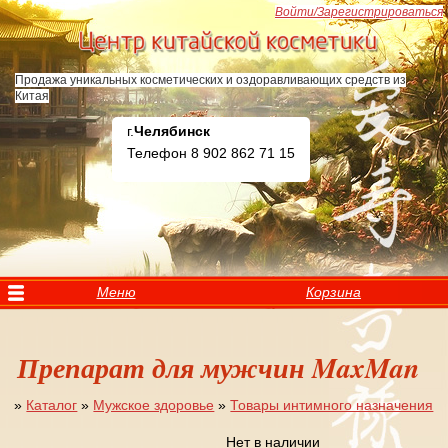
Перейти к основному содержанию
Войти/Зарегистрироваться
Продажа уникальных косметических и оздоравливающих средств из
Китая
г.
Челябинск
Телефон 8 902 862 71 15
Меню
Корзина
Препарат для мужчин MaxMan
»
Каталог
»
Мужское здоровье
»
Товары интимного назначения
Вы здесь
Нет в наличии