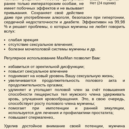
ранее только императорским особам, не
Нет
(
24
оценки)
имеет побочных эффектов и не вызывает
привыкания. Сохраняет своё действие
даже при употреблении алкоголя, безопасен при гипертонии,
сердечной недостаточности и диабете. Эффективен на 99,98
% и решает проблемы, о которых мужчины не любят говорить
вслух:
слабая эрекция
отсутствие сексуальное влечения;
болезни мочеполовой системы мужчины и др.
Регулярное использование MaxMan позволит Вам:
избавиться от эректильной дисфункции;
повысит сексуальное влечение
поднимает на новый уровень Вашу сексуальную жизнь;
увеличивается продолжительность полового акта и
продолжительность оргазма;
удлиняет и утолщает половой член за счёт повышения
способности пещеристых тел мужского члена удерживать
кровь, улучшения кровообращения. Это, в свою очередь,
способствует росту полового члена мужчины;
помогает при импотенции и ранней эякуляции,
используется для лечения и профилактики простатита;
повышает спермагенез,.
Уделив достойное внимание своей потенции, мужчина