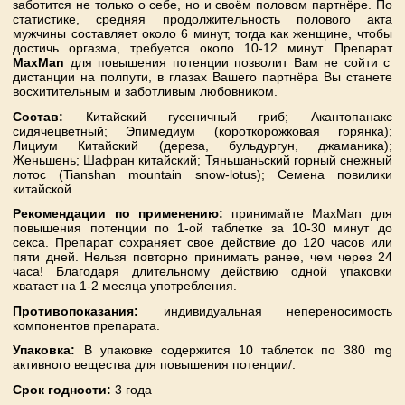
заботится не только о себе, но и своём половом партнёре. По
статистике, средняя продолжительность полового акта
мужчины составляет около 6 минут, тогда как женщине, чтобы
достичь оргазма, требуется около 10-12 минут. Препарат
Max
Man
для повышения потенции позволит Вам не сойти с
дистанции на полпути, в глазах Вашего партнёра Вы станете
восхитительным и заботливым любовником.
Состав:
Китайский гусеничный гриб; Акантопанакс
сидячецветный; Эпимедиум (короткорожковая горянка);
Лициум Китайский (дереза, бульдургун, джаманика);
Женьшень; Шафран китайский; Тяньшаньский горный снежный
лотос (Tianshan mountain snow-lotus); Семена повилики
китайской.
Рекомендации по применению:
принимайте MaxMan для
повышения потенции по 1-ой таблетке за 10-30 минут до
секса. Препарат сохраняет свое действие до 120 часов или
пяти дней. Нельзя повторно принимать ранее, чем через 24
часа! Благодаря длительному действию одной упаковки
хватает на 1-2 месяца употребления.
Противопоказания:
индивидуальная непереносимость
компонентов препарата.
Упаковка:
В упаковке содержится 10 таблеток по 380 mg
активного вещества для повышения потенции/.
Срок годности:
3 года