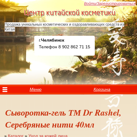
Перейти к основному содержанию
Войти/Зарегистрироваться
Продажа уникальных косметических и оздоравливающих средств из
Китая
г.
Челябинск
Телефон 8 902 862 71 15
Меню
Корзина
Сыворотка-гель ТМ Dr Rashel,
Серебряные нити 40мл
»
Каталог
»
Уход за кожей лица