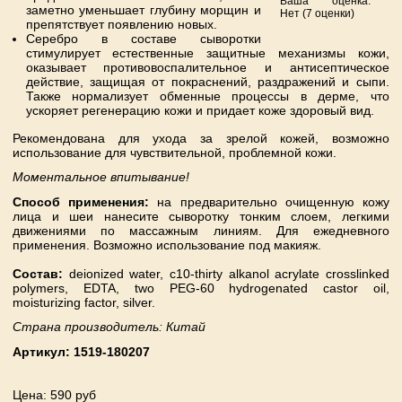
Ваша оценка:
заметно уменьшает глубину морщин и
Нет
(
7
оценки)
препятствует появлению новых.
Серебро в составе сыворотки
стимулирует естественные защитные механизмы кожи,
оказывает противовоспалительное и антисептическое
действие, защищая от покраснений, раздражений и сыпи.
Также нормализует обменные процессы в дерме, что
ускоряет регенерацию кожи и придает коже здоровый вид.
Рекомендована для ухода за зрелой кожей, возможно
использование для чувствительной, проблемной кожи.
Моментальное впитывание!
Способ применения:
на предварительно очищенную кожу
лица и шеи нанесите сыворотку тонким слоем, легкими
движениями по массажным линиям. Для ежедневного
применения. Возможно использование под макияж.
Состав:
deionized water, c10-thirty alkanol acrylate crosslinked
polymers, EDTA, two PEG-60 hydrogenated castor oil,
moisturizing factor, silver.
Страна производитель: Китай
Артикул:
1519-180207
Цена
: 590 руб