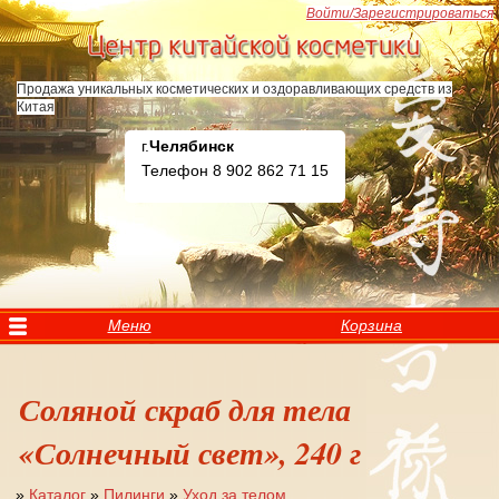
Перейти к основному содержанию
Войти/Зарегистрироваться
Продажа уникальных косметических и оздоравливающих средств из
Китая
г.
Челябинск
Телефон 8 902 862 71 15
Меню
Корзина
Соляной скраб для тела
«Солнечный свет», 240 г
»
Каталог
»
Пилинги
»
Уход за телом