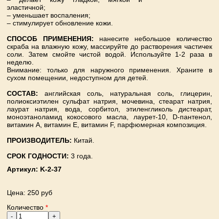
эластичной;
– уменьшает воспаления;
– стимулирует обновление кожи.
СПОСОБ ПРИМЕНЕНИЯ:
нанесите небольшое количество
скраба на влажную кожу, массируйте до растворения частичек
соли. Затем смойте чистой водой. Используйте 1-2 раза в
неделю.
Внимание: только для наружного применения. Храните в
сухом помещении, недоступном для детей.
СОСТАВ:
английская соль, натуральная соль, глицерин,
полиоксиэтилен сульфат натрия, мочевина, стеарат натрия,
лаурат натрия, вода, сорбитол, этиленгликоль дистеарат,
моноэтаноламид кокосового масла, лаурет-10, D-пантенол,
витамин А, витамин Е, витамин F, парфюмерная композиция.
ПРОИЗВОДИТЕЛЬ:
Китай.
СРОК ГОДНОСТИ:
3 года.
Артикул:
K-2-37
Цена
: 250 руб
Количество
*