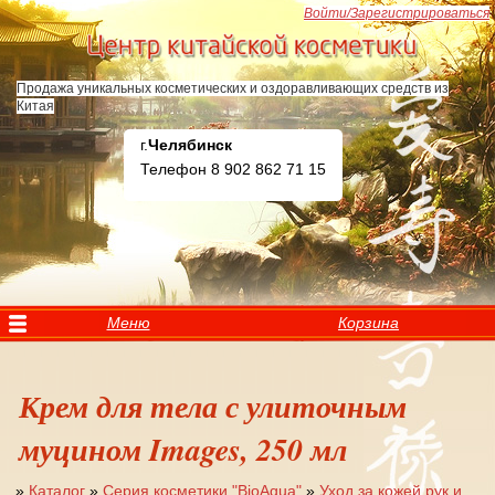
Перейти к основному содержанию
Войти/Зарегистрироваться
Продажа уникальных косметических и оздоравливающих средств из
Китая
г.
Челябинск
Телефон 8 902 862 71 15
Меню
Корзина
Крем для тела с улиточным
муцином Images, 250 мл
»
Каталог
»
Серия косметики "BioAqua"
»
Уход за кожей рук и