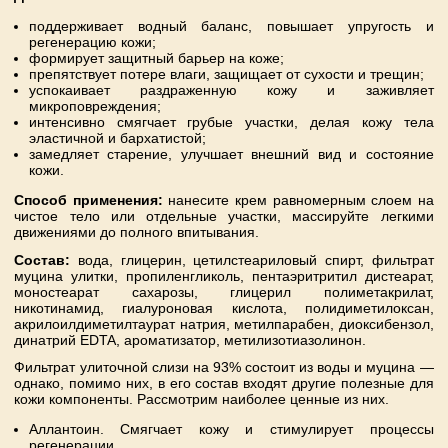
поддерживает водный баланс, повышает упругость и
регенерацию кожи;
формирует защитный барьер на коже;
препятствует потере влаги, защищает от сухости и трещин;
успокаивает раздраженную кожу и заживляет
микроповреждения;
интенсивно смягчает грубые участки, делая кожу тела
эластичной и бархатистой;
замедляет старение, улучшает внешний вид и состояние
кожи.
Способ применения:
нанесите крем равномерным слоем на
чистое тело или отдельные участки, массируйте легкими
движениями до полного впитывания.
Состав:
вода, глицерин, цетилстеариловый спирт, фильтрат
муцина улитки, пропиленгликоль, пентаэритритил дистеарат,
моностеарат сахарозы, глицерил полиметакрилат,
никотинамид, гиалуроновая кислота, полидиметилоксан,
акрилоилдиметилтаурат натрия, метилпарабен, диоксибензол,
динатрий EDTA, ароматизатор, метилизотиазолинон.
Фильтрат улиточной слизи на 93% состоит из воды и муцина —
однако, помимо них, в его состав входят другие полезные для
кожи компоненты. Рассмотрим наиболее ценные из них.
Аллантоин. Смягчает кожу и стимулирует процессы
регенерации.