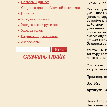
Бальзамы для губ
применении 
Средства для проблемной кожи лица
Состав ул
уменьшает м
Пилинги
(стабилизи
Уход за волосами
огородный
(
действием);
Уход за кожей рук и ног
уменьшает
Уход за телом
обеспечива
смягчающее 
Изделия с турмалином
арники
(стим
Аксессуары
Вытяжка из
Найти
Улиточный 
Форма поиска
текстуру со
Скачать Прайс
легко впиты
Улиточный 
натуральной 
Производите
Вес 30гр
Артикул:
13
Цена
: 150 р
Нет в налич