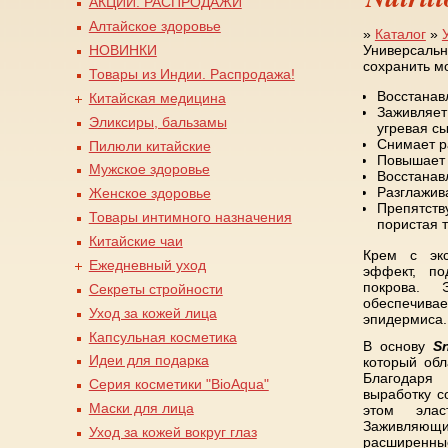
АКЦИИ. РАСПРОДАЖИ
Алтайское здоровье
»
Каталог
»
Универсаль
НОВИНКИ
Вы здесь
сохранить м
Товары из Индии. Распродажа!
Восстанав
Китайская медицина
Заживляет
Эликсиры, бальзамы
угревая сы
Снимает р
Пилюли китайские
Повышает 
Мужское здоровье
Восстанав
Разглажив
Женское здоровье
Препятств
Товары интимного назначения
пористая т
Китайские чаи
Крем с экс
Ежедневный уход
эффект, по
покрова. 
Секреты стройности
обеспечив
Уход за кожей лица
эпидермиса.
Капсульная косметика
В основу
Sn
Идеи для подарка
который об
Благодаря
Серия косметики "BioAqua"
выработку с
Маски для лица
этом элас
Заживляющий
Уход за кожей вокруг глаз
расширенн