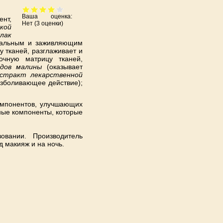
Ваша оценка:
нт,
Нет
(
3
оценки)
кой
лак
риальным и заживляющим
у тканей, разглаживает и
очную матрицу тканей,
дов малины
(оказывает
стракт лекарственной
езболивающее действие);
омпонентов, улучшающих
ные компоненты, которые
овании. Производитель
д макияж и на ночь.