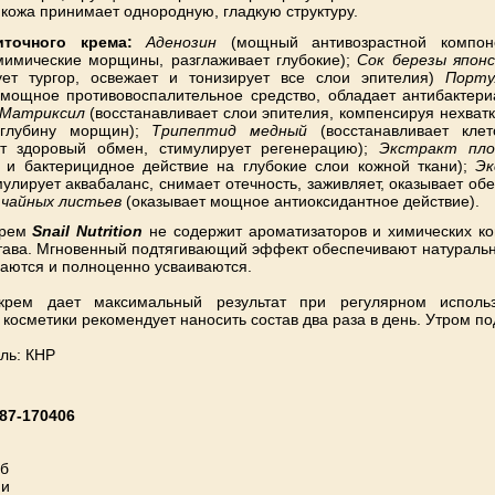
кожа принимает однородную, гладкую структуру.
иточного крема:
Аденозин
(мощный антивозрастной компоне
имические морщины, разглаживает глубокие);
Сок березы японс
рует тургор, освежает и тонизирует все слои эпителия)
Порту
мощное противовоспалительное средство, обладает антибакте
Матриксил
(восстанавливает слои эпителия, компенсируя нехватк
 глубину морщин);
Трипептид медный
(восстанавливает клет
ет здоровый обмен, стимулирует регенерацию);
Экстракт пло
и бактерицидное действие на глубокие слои кожной ткани);
Эк
улирует аквабаланс, снимает отечность, заживляет, оказывает об
 чайных листьев
(оказывает мощное антиоксидантное действие).
крем
Snail Nutrition
не содержит ароматизаторов и химических к
става. Мгновенный подтягивающий эффект обеспечивают натураль
ваются и полноценно усваиваются.
крем дает максимальный результат при регулярном использ
косметики рекомендует наносить состав два раза в день. Утром по
ль: КНР
87-170406
уб
ии