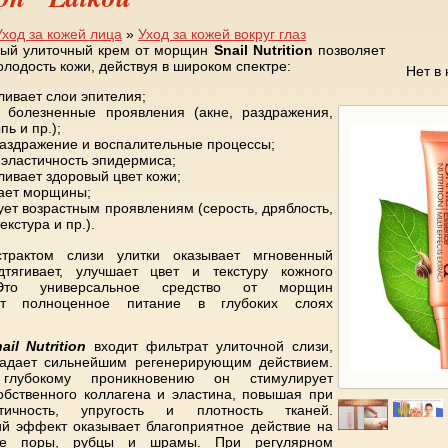
Уход за кожей лица
»
Уход за кожей вокруг глаз
ный улиточный крем от морщин
Snail Nutrition
позволяет
олодость кожи, действуя в широком спектре:
Нет в
ливает слои эпителия;
 болезненные проявления (акне, раздражения,
пь и пр.);
аздражение и воспалительные процессы;
эластичность эпидермиса;
ливает здоровый цвет кожи;
ает морщины;
ует возрастным проявлениям (серость, дряблость,
екстура и пр.).
трактом слизи улитки оказывает мгновенный
дтягивает, улучшает цвет и текстуру кожного
Это универсальное средство от морщин
ает полноценное питание в глубоких слоях
ail Nutrition
входит фильтрат улиточной слизи,
ладает сильнейшим регенерирующим действием.
 глубокому проникновению он стимулирует
обственного коллагена и эластина, повышая при
тичность, упругость и плотность тканей.
 эффект оказывает благоприятное действие на
ые поры, рубцы и шрамы. При регулярном