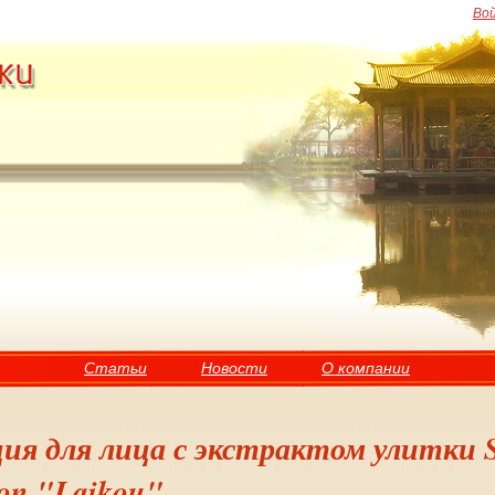
Во
Статьи
Новости
О компании
ия для лица с экстрактом улитки S
ion "Laikou"