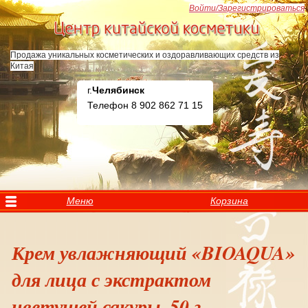
Перейти к основному содержанию
Войти/Зарегистрироваться
Продажа уникальных косметических и оздоравливающих средств из
Китая
г.
Челябинск
Телефон 8 902 862 71 15
Меню
Корзина
Крем увлажняющий «BIOAQUA»
для лица с экстрактом
цветущей сакуры, 50 г