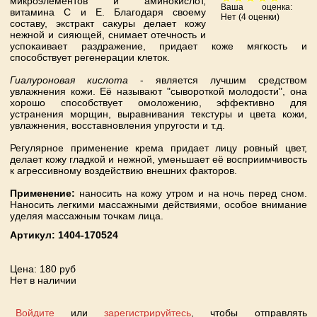
микроэлементов и аминокислот,
Ваша оценка:
витамина С и Е. Благодаря своему
Нет
(
4
оценки)
составу, экстракт сакуры делает кожу
нежной и сияющей, снимает отечность и
успокаивает раздражение, придает коже мягкость и
способствует регенерации клеток.
Гиалуроновая кислота
- является лучшим средством
увлажнения кожи. Её называют "сывороткой молодости", она
хорошо способствует омоложению, эффективно для
устранения морщин, выравнивания текстуры и цвета кожи,
увлажнения, восставновления упругости и т.д.
Регулярное применение крема придает лицу ровный цвет,
делает кожу гладкой и нежной, уменьшает её восприимчивость
к агрессивному воздействию внешних факторов.
Применение:
наносить на кожу утром и на ночь перед сном.
Наносить легкими массажными действиями, особое внимание
уделяя массажным точкам лица.
Артикул:
1404-170524
Цена
: 180 руб
Нет в наличии
Войдите
или
зарегистрируйтесь
, чтобы отправлять